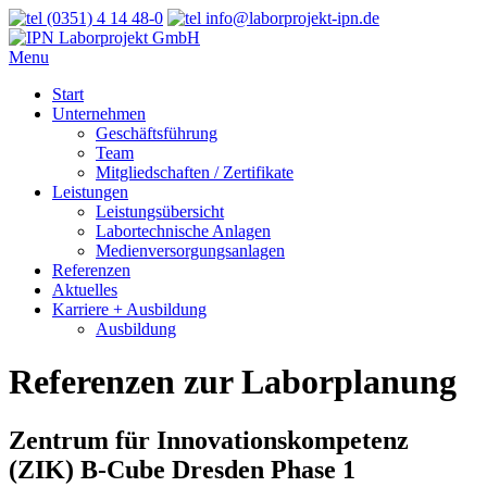
(0351) 4 14 48-0
info@laborprojekt-ipn.de
Menu
Start
Unternehmen
Geschäftsführung
Team
Mitgliedschaften / Zertifikate
Leistungen
Leistungsübersicht
Labortechnische Anlagen
Medienversorgungsanlagen
Referenzen
Aktuelles
Karriere + Ausbildung
Ausbildung
Referenzen zur Laborplanung
Zentrum für Innovationskompetenz
(ZIK) B-Cube Dresden Phase 1