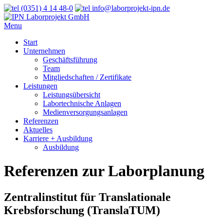
(0351) 4 14 48-0
info@laborprojekt-ipn.de
Menu
Start
Unternehmen
Geschäftsführung
Team
Mitgliedschaften / Zertifikate
Leistungen
Leistungsübersicht
Labortechnische Anlagen
Medienversorgungsanlagen
Referenzen
Aktuelles
Karriere + Ausbildung
Ausbildung
Referenzen zur Laborplanung
Zentralinstitut für Translationale
Krebsforschung (TranslaTUM)