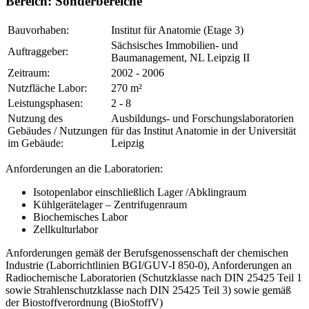
Bereich:
Sonderbereiche
Bauvorhaben:
Institut für Anatomie (Etage 3)
Sächsisches Immobilien- und
Auftraggeber:
Baumanagement, NL Leipzig II
Zeitraum:
2002 - 2006
Nutzfläche Labor:
270 m²
Leistungsphasen:
2 - 8
Nutzung des
Ausbildungs- und Forschungslaboratorien
Gebäudes / Nutzungen
für das Institut Anatomie in der Universität
im Gebäude:
Leipzig
Anforderungen an die Laboratorien:
Isotopenlabor einschließlich Lager /Abklingraum
Kühlgerätelager – Zentrifugenraum
Biochemisches Labor
Zellkulturlabor
Anforderungen gemäß der Berufsgenossenschaft der chemischen
Industrie (Laborrichtlinien BGI/GUV-I 850-0), Anforderungen an
Radiochemische Laboratorien (Schutzklasse nach DIN 25425 Teil 1
sowie Strahlenschutzklasse nach DIN 25425 Teil 3) sowie gemäß
der Biostoffverordnung (BioStoffV)